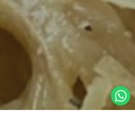
👋 Chat de WhatsApp!
✖
Hi!👋