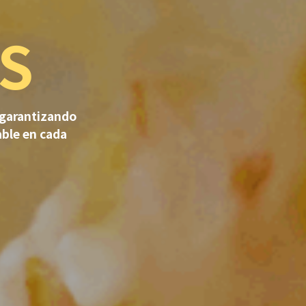
S
 garantizando
able en cada